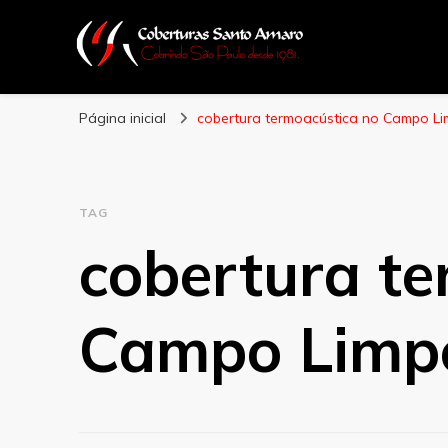
Coberturas Sant
Página inicial
cobertura termoacústica no Campo L
TAG
cobertura te
Campo Limp