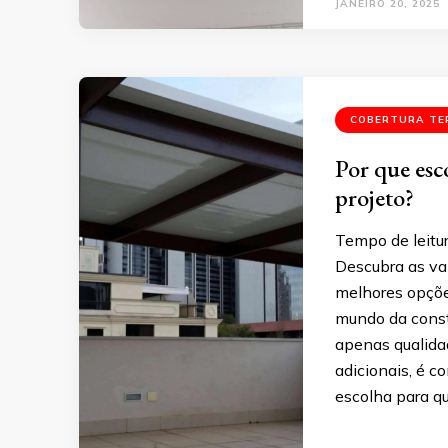
JANEIRO 20, 2025
COBERTURA TE
Por que esc
projeto?
Tempo de leitu
Descubra as va
melhores opçõe
mundo da constr
apenas qualida
adicionais, é 
escolha para qu