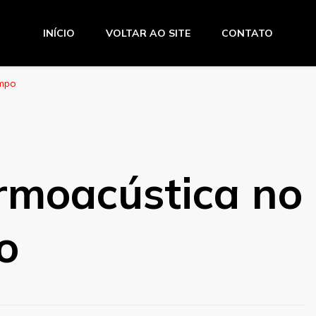
INÍCIO
VOLTAR AO SITE
CONTATO
o Amaro
impo
rmoacústica no
o