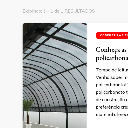
Exibindo: 1 - 1 de 1 RESULTADOS
COBERTURAS E
Conheça as 
policarbon
Tempo de leitu
Venha saber ma
policarbonato!
policarbonato 
de construção c
preferência cr
material ofere