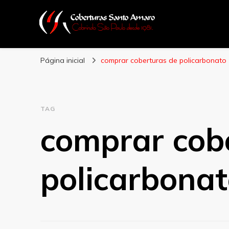
Coberturas Sant
Página inicial
comprar coberturas de policarbonato
TAG
comprar cob
policarbona