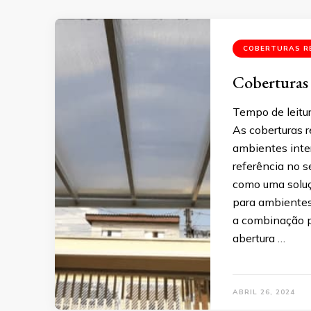
COBERTURAS R
Coberturas r
Tempo de leitu
As coberturas r
ambientes inte
referência no 
como uma soluçã
para ambientes
a combinação pe
abertura …
ABRIL 26, 2024