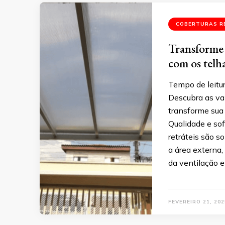
COBERTURAS R
Transforme 
com os telh
Tempo de leitu
Descubra as van
transforme sua
Qualidade e sof
retráteis são s
a área externa,
da ventilação e
FEVEREIRO 21, 202