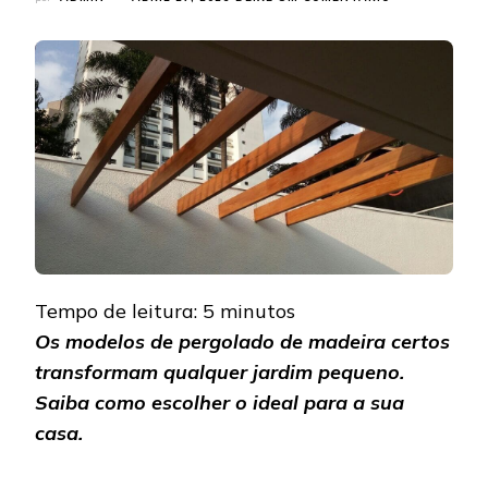
MODELOS
POPULARES
DE
PERGOLADO
DE
MADEIRA
PARA
JARDINS
PEQUENOS
Tempo de leitura:
5
minutos
Os modelos de pergolado de madeira certos
transformam qualquer jardim pequeno.
Saiba como escolher o ideal para a sua
casa.