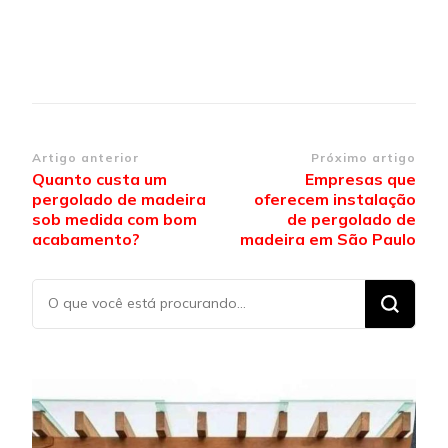
Navegação de post
Artigo anterior
Próximo artigo
Quanto custa um
Empresas que
pergolado de madeira
oferecem instalação
sob medida com bom
de pergolado de
acabamento?
madeira em São Paulo
Procurando
algo?