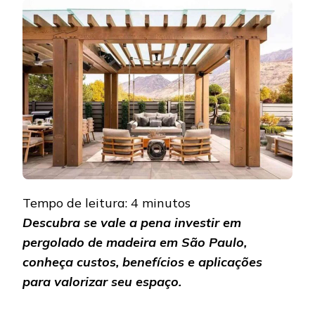
MADEIRA
EM
SÃO
PAULO:
VALE
A
PENA
INVESTIR?
Tempo de leitura:
4
minutos
Descubra se vale a pena investir em
pergolado de madeira em São Paulo,
conheça custos, benefícios e aplicações
para valorizar seu espaço.