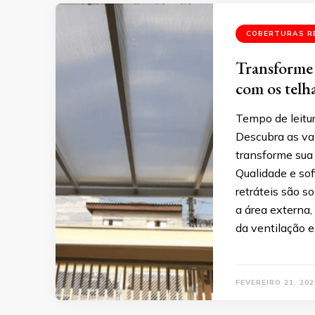
COBERTURAS R
Transforme 
com os telh
Tempo de leitu
Descubra as van
transforme sua
Qualidade e sof
retráteis são s
a área externa,
da ventilação e
FEVEREIRO 21, 202