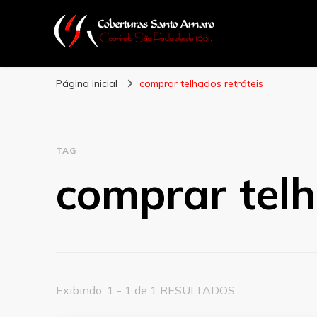
Coberturas Sant
Página inicial
comprar telhados retráteis
TAG
comprar telh
Exibindo: 1 - 1 de 1 RESULTADOS